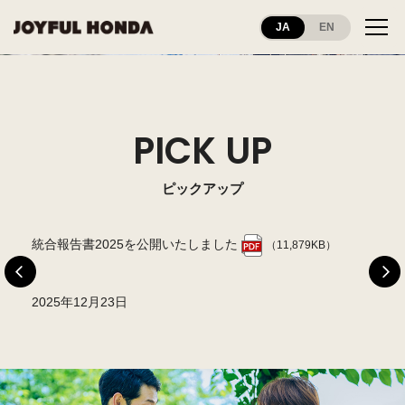
JA
EN
PICK UP
ピックアップ
した
統合報告書2025を公開いたしました
ジ
（11,879KB）
2025年12月23日
2