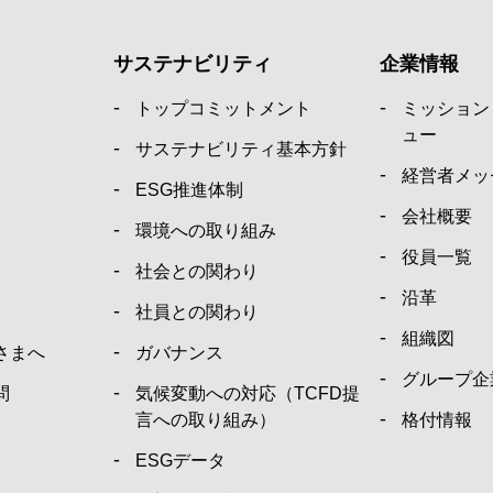
サステナビリティ
企業情報
トップコミットメント
ミッション
ュー
サステナビリティ基本方針
経営者メッ
ESG推進体制
会社概要
環境への取り組み
役員一覧
社会との関わり
沿革
社員との関わり
組織図
さまへ
ガバナンス
グループ企
問
気候変動への対応（TCFD提
言への取り組み）
格付情報
ESGデータ