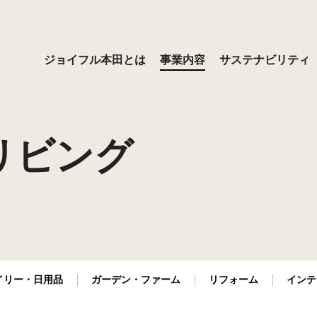
ジョイフル本田とは
事業内容
サステナビリティ
プロ用品
コミットメント
ース
ョン・ビジョン・バリュ
ッセージ
デイリー・日用品
サステナビリティ基本方針
経営方針
経営者メッセージ
ジョイフル本田とは
リビング
ーム
の取り組み
ブラリ
用
インテリア・リビング
社会との関わり
株式情報
採用お知らせ
覧
沿革
ンス
資家の皆さまへ
気候変動への対応（TCFD提言
IRよくあるご質問
プ企業
の取り組み）
格付情報
告
免責事項
らの評価
プレスリリース
イリー・日用品
ガーデン・ファーム
リフォーム
インテ