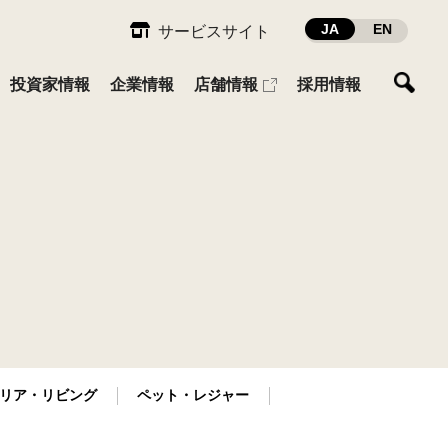
JA
EN
サービスサイト
投資家情報
企業情報
店舗情報
採用情報
ガーデン・ファーム
ESG推進体制
業績・財務
会社概要
先輩社員インタビュー
ペット・レジャー
社員との関わり
IRカレンダー
採用に関するお問い合わせ
組織図
へ
ESGデータ
IRお問い合わせ
カスタマーハラスメント基本方
針
（430KB）
リア・リビング
ペット・レジャー