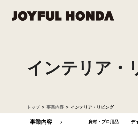
資材・
トップ
IRニュ
ミッシ
採用メ
事業内容
採用情報
インテリア・
ー
企業情報
リフォ
環境へ
IRライ
新卒採
投資家情報
役員一
サステナビリティ
ガバナ
個人投
グルー
電子公
トップ
事業内容
インテリア・リビング
外部か
事業内容
資材・プロ用品
デ