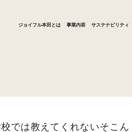
ジョイフル本田とは
事業内容
サステナビリティ
プロ用品
コミットメント
ース
ョン・ビジョン・バリュ
ッセージ
デイリー・日用品
サステナビリティ基本方針
経営方針
経営者メッセージ
ジョイフル本田とは
ーム
の取り組み
ブラリ
用
インテリア・リビング
社会との関わり
株式情報
採用お知らせ
覧
沿革
ンス
資家の皆さまへ
気候変動への対応（TCFD提言
IRよくあるご質問
プ企業
の取り組み）
格付情報
告
免責事項
らの評価
プレスリリース
学校では教えてくれないそこん