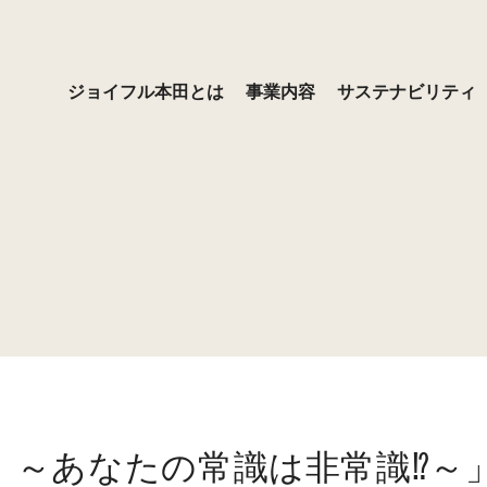
ジョイフル本田とは
事業内容
サステナビリティ
プロ用品
コミットメント
ース
ョン・ビジョン・バリュ
ッセージ
デイリー・日用品
サステナビリティ基本方針
経営方針
経営者メッセージ
ジョイフル本田とは
ーム
の取り組み
ブラリ
用
インテリア・リビング
社会との関わり
株式情報
採用お知らせ
覧
沿革
ンス
資家の皆さまへ
気候変動への対応（TCFD提言
IRよくあるご質問
プ企業
の取り組み）
格付情報
告
免責事項
らの評価
プレスリリース
 ～あなたの常識は非常識⁉～