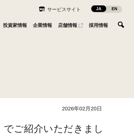
JA
EN
サービスサイト
投資家情報
企業情報
店舗情報
採用情報
ガーデン・ファーム
ESG推進体制
業績・財務
会社概要
先輩社員インタビュー
ペット・レジャー
社員との関わり
IRカレンダー
採用に関するお問い合わせ
組織図
へ
ESGデータ
IRお問い合わせ
カスタマーハラスメント基本方
2026年02月20日
針
（430KB）
」でご紹介いただきまし