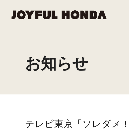
資材・
トップ
IRニュ
ミッシ
採用メ
事業内容
採用情報
お知らせ
ー
企業情報
リフォ
環境へ
IRライ
新卒採
投資家情報
役員一
サステナビリティ
ガバナ
個人投
グルー
電子公
外部か
テレビ東京「ソレダメ！