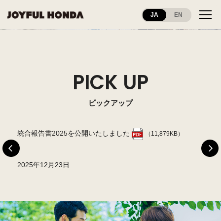
JA
EN
PICK UP
ピックアップ
した
統合報告書2025を公開いたしました
ジ
（11,879KB）
2025年12月23日
2