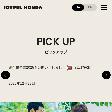
JA
EN
PICK UP
ピックアップ
した
統合報告書2025を公開いたしました
ジ
（11,879KB）
2025年12月23日
2