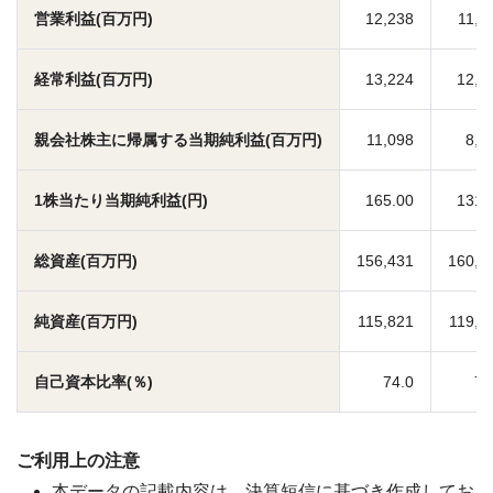
営業利益(百万円)
12,238
11,0
経常利益(百万円)
13,224
12,2
親会社株主に帰属する当期純利益(百万円)
11,098
8,5
1株当たり当期純利益(円)
165.00
131.
総資産(百万円)
156,431
160,9
純資産(百万円)
115,821
119,3
自己資本比率(％)
74.0
74
ご利用上の注意
本データの記載内容は、決算短信に基づき作成してお