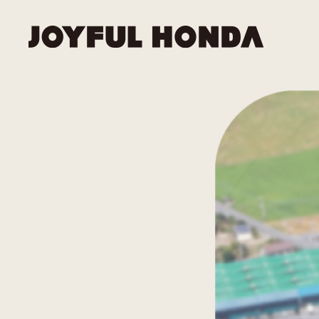
資材・
トップ
IRニュ
ミッシ
採用メ
事業内容
採用情報
ー
企業情報
リフォ
環境へ
IRライ
新卒採
投資家情報
役員一
サステナビリティ
ガバナ
個人投
グルー
電子公
外部か