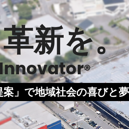
、革新を。
 Innovator
®
提案」で地域社会の喜びと