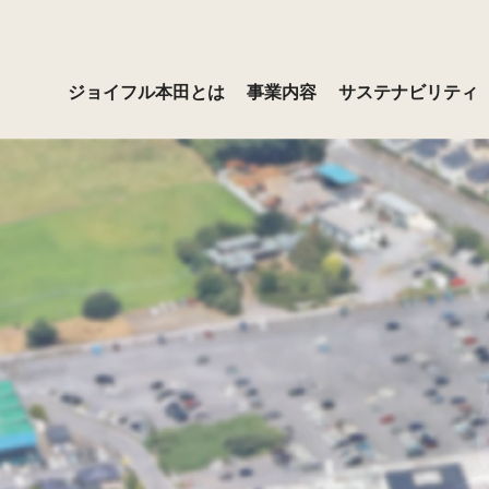
ジョイフル本田とは
事業内容
サステナビリティ
プロ用品
コミットメント
ース
ョン・ビジョン・バリュ
ッセージ
デイリー・日用品
サステナビリティ基本方針
経営方針
経営者メッセージ
ジョイフル本田とは
ーム
の取り組み
ブラリ
用
インテリア・リビング
社会との関わり
株式情報
採用お知らせ
覧
沿革
ンス
資家の皆さまへ
気候変動への対応（TCFD提言
IRよくあるご質問
プ企業
の取り組み）
格付情報
告
免責事項
らの評価
プレスリリース