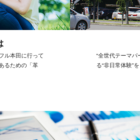
は
フル本田に行って
“全世代テーマパ
あるための「革
る“非日常体験”