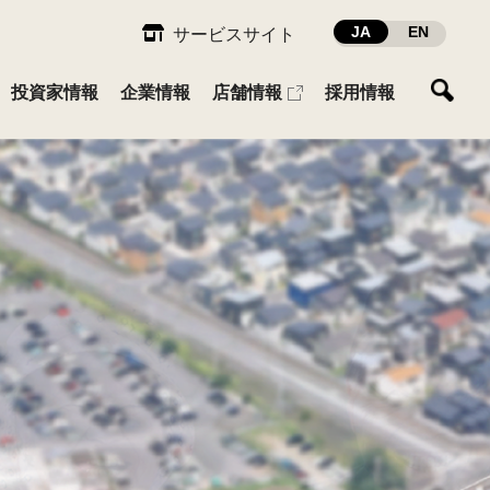
JA
EN
サービスサイト
投資家情報
企業情報
店舗情報
採用情報
ガーデン・ファーム
ESG推進体制
業績・財務
会社概要
先輩社員インタビュー
ペット・レジャー
社員との関わり
IRカレンダー
採用に関するお問い合わせ
組織図
へ
ESGデータ
IRお問い合わせ
カスタマーハラスメント基本方
針
（430KB）